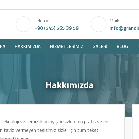
Telefon:
Mail:
+90 (545) 565 39 59
info@grandl
FA
HAKKIMIZDA
HIZMETLERIMIZ
GALERI
BLOG
Hakkımızda
teknoloji ve temizlik anlayışını sizlere en pratik ve en
den taviz vermeyen tesisimiz sizler için tüm tekstil
 hizmeti sunar.