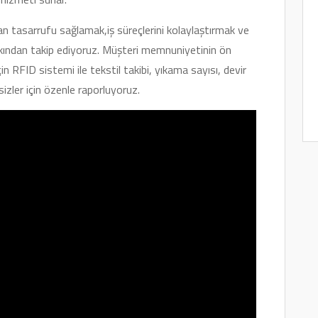
n tasarrufu sağlamak,iş süreçlerini kolaylaştırmak ve
akından takip ediyoruz. Müşteri memnuniyetinin ön
n RFID sistemi ile tekstil takibi, yıkama sayısı, devir
sizler için özenle raporluyoruz.