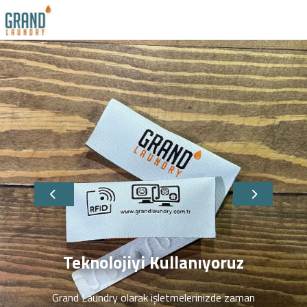
Otel Tekstilleri Yıka
İşletmelerinizdeki her türlü oda,yeme-iç
tekstilleri,servis araçlarımız tarafında
toplanılarak tesisimize getirilir.Tesis
uluslararası yıkama standartlarına gör
işlemleri uygulanır.Daha sonrasında özel 
ütüleme işlemi yapılır.Temiz olarak haz
tekstilleriniz paketlenerek araçlarımı
işletmelerinize geri bırakılır.
İletişim